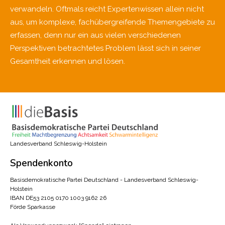
verwandeln. Oftmals reicht Expertenwissen allein nicht
aus, um komplexe, fachübergreifende Themengebiete zu
erfassen, denn nur ein aus vielen verschiedenen
Perspektiven betrachtetes Problem lässt sich in seiner
Gesamtheit erkennen und lösen.
Landesverband Schleswig-Holstein
Spendenkonto
Basisdemokratische Partei Deutschland - Landesverband Schleswig-
Holstein
IBAN DE53 2105 0170 1003 9162 26
Förde Sparkasse