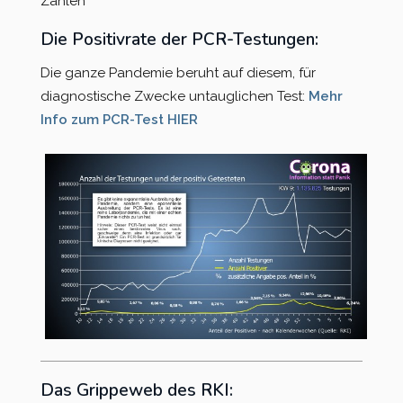
Zahlen
Die Positivrate der PCR-Testungen:
Kreisverband Ostholstein
Die ganze Pandemie beruht auf diesem, für
Kreisverband Pinneberg
diagnostische Zwecke untauglichen Test:
Mehr
Info zum PCR-Test HIER
Kreisverband Plön
Kreisverband Schleswig-
Flensburg
Kreisverband Segeberg
Kreisverband Steinburg
Kreisverband Stormarn
Kreisverband Rendsburg-
Eckernförde
Das Grippeweb des RKI: