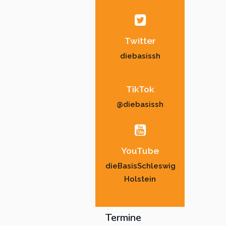
Twitter
diebasissh
TikTok
@diebasissh
YouTube
dieBasisSchleswig
Holstein
Termine