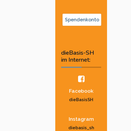
Spendenkonto
dieBasis-SH
im Internet:
Facebook
dieBasisSH
Instagram
diebasis_sh