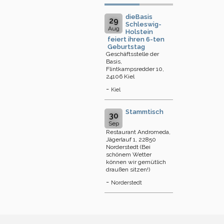
dieBasis
29
Schleswig-
Aug
Holstein
feiert ihren 6-ten
Geburtstag
Geschäftsstelle der
Basis,
Flintkampsredder 10,
24106 Kiel
-
Kiel
Stammtisch
30
Sep
Restaurant Andromeda,
Jägerlauf 1, 22850
Norderstedt (Bei
schönem Wetter
können wir gemütlich
draußen sitzen!)
-
Norderstedt