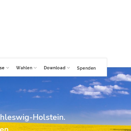
se
Wahlen
Download
Spenden
hleswig-Holstein.
en,