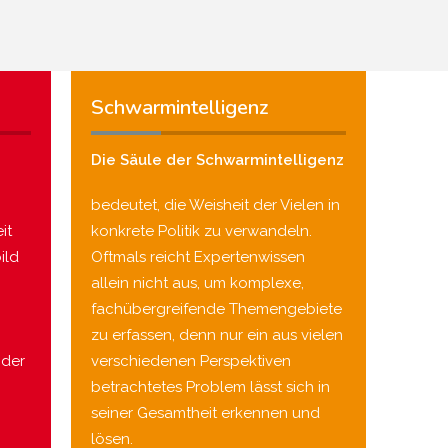
Schwarmintelligenz
Die Säule der Schwarmintelligenz
bedeutet, die Weisheit der Vielen in
it
konkrete Politik zu verwandeln.
ild
Oftmals reicht Expertenwissen
allein nicht aus, um komplexe,
fachübergreifende Themengebiete
zu erfassen, denn nur ein aus vielen
nder
verschiedenen Perspektiven
betrachtetes Problem lässt sich in
seiner Gesamtheit erkennen und
lösen.