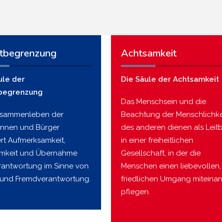
tbegrenzung
Achtsamkeit
ule der
Die Säule der Achtsamkeit
begrenzung
Das Menschsein und die
usammenleben der
Beachtung der Menschlichke
innen und Bürger
des anderen dienen als Leitb
ert Aufmerksamkeit,
in einer freiheitlichen
mkeit und Übernahme
Gesellschaft, in der die
rantwortung im Sinne von
Menschen einen liebevollen,
 und Fremdverantwortung.
friedlichen Umgang miteina
pflegen.