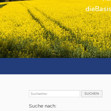
dieBasis
Kreisverband Ostholstein
Kreisverband Pinneberg
Kreisverband Plön
Kreisverband Schleswig-
Flensburg
.
Kreisverband Segeberg
Kreisverband Steinburg
Kreisverband Stormarn
SUCHEN
Kreisverband Rendsburg-
Suche nach:
Eckernförde