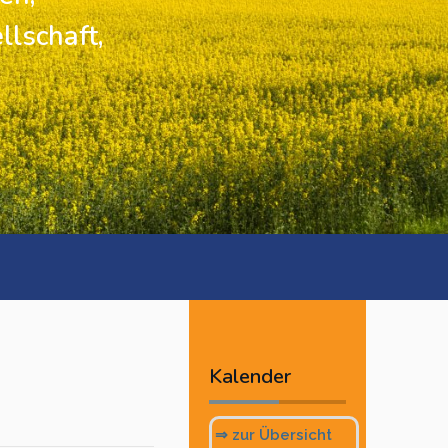
llschaft,
Vorheriges
Vorheriger
Nächstes
Nächstes
Jahr
Monat
Monat
Jahr
Kalender
⇒ zur Übersicht