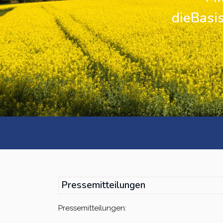
dieBasis
Kreisverband Ostholstein
Kreisverband Pinneberg
Kreisverband Plön
Kreisverband Schleswig-
Flensburg
.
Kreisverband Segeberg
Kreisverband Steinburg
Kreisverband Stormarn
Pressemitteilungen
Kreisverband Rendsburg-
Pressemitteilungen:
Eckernförde