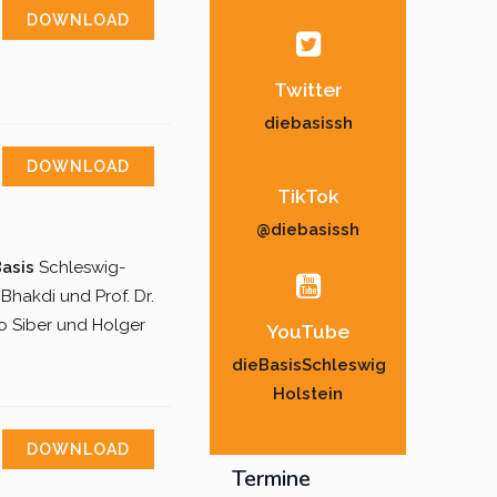
DOWNLOAD
Twitter
diebasissh
DOWNLOAD
TikTok
@diebasissh
asis
Schleswig-
Bhakdi und Prof. Dr.
io Siber und Holger
YouTube
dieBasisSchleswig
Holstein
DOWNLOAD
Termine