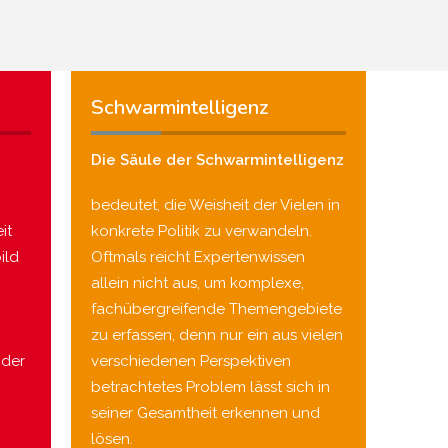
Schwarmintelligenz
Die Säule der Schwarmintelligenz
bedeutet, die Weisheit der Vielen in
it
konkrete Politik zu verwandeln.
ild
Oftmals reicht Expertenwissen
allein nicht aus, um komplexe,
fachübergreifende Themengebiete
zu erfassen, denn nur ein aus vielen
nder
verschiedenen Perspektiven
betrachtetes Problem lässt sich in
seiner Gesamtheit erkennen und
lösen.