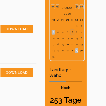
August
2026
Mo
Di
Mi
Do
Fr
Sa
So
1
2
DOWNLOAD
3
4
5
6
7
8
9
10
11
12
13
14
15
16
17
18
19
20
21
22
23
24
25
26
27
28
29
30
31
Landtags-
DOWNLOAD
wahl:
Noch
253 Tage