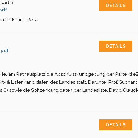
idatin
DETAILS
pdf
n Dr. Karina Reiss
DETAILS
.pdf
n Kiel am Rathausplatz die Abschlusskundgebung der Partei die
B
t- & Listenkandidaten des Landes statt. Darunter Prof. Sucharit 
eis 6) sowie die Spitzenkandidaten der Landesliste, David Claud
DETAILS