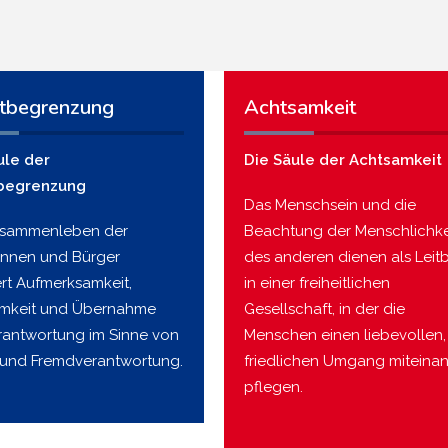
tbegrenzung
Achtsamkeit
ule der
Die Säule der Achtsamkeit
begrenzung
Das Menschsein und die
usammenleben der
Beachtung der Menschlichke
innen und Bürger
des anderen dienen als Leitb
ert Aufmerksamkeit,
in einer freiheitlichen
mkeit und Übernahme
Gesellschaft, in der die
rantwortung im Sinne von
Menschen einen liebevollen,
 und Fremdverantwortung.
friedlichen Umgang miteina
pflegen.