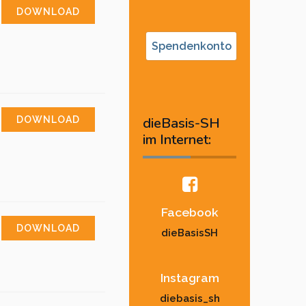
DOWNLOAD
Spendenkonto
dieBasis-SH
DOWNLOAD
im Internet:
Facebook
DOWNLOAD
dieBasisSH
Instagram
diebasis_sh