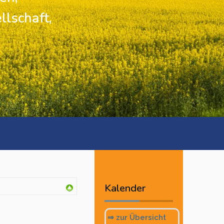
llschaft,
Vorheriges
Vorheriger
Nächstes
Nächstes
Jahr
Monat
Monat
Jahr
Kalender
⇒ zur Übersicht