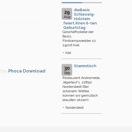
dieBasis
29
Schleswig-
Aug
Holstein
feiert ihren 6-ten
Geburtstag
Geschäftsstelle der
Basis,
Flintkampsredder 10,
24106 Kiel
-
Kiel
Stammtisch
30
d by
Phoca Download
Sep
Restaurant Andromeda,
Jägerlauf 1, 22850
Norderstedt (Bei
schönem Wetter
können wir gemütlich
draußen sitzen!)
-
Norderstedt