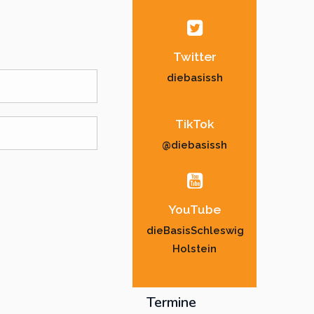
Twitter
diebasissh
TikTok
@diebasissh
YouTube
dieBasisSchleswig
Holstein
Termine