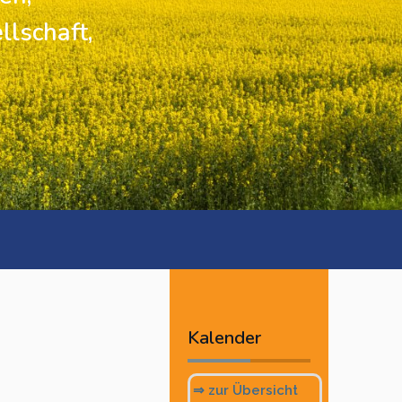
llschaft,
Vorheriges
Vorheriger
Nächstes
Nächstes
Jahr
Monat
Monat
Jahr
Kalender
⇒ zur Übersicht