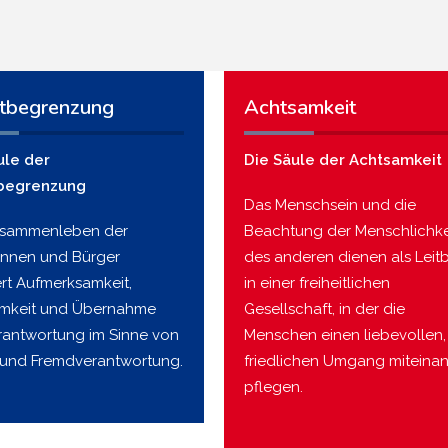
tbegrenzung
Achtsamkeit
ule der
Die Säule der Achtsamkeit
begrenzung
Das Menschsein und die
usammenleben der
Beachtung der Menschlichke
innen und Bürger
des anderen dienen als Leitb
ert Aufmerksamkeit,
in einer freiheitlichen
mkeit und Übernahme
Gesellschaft, in der die
rantwortung im Sinne von
Menschen einen liebevollen,
 und Fremdverantwortung.
friedlichen Umgang miteina
pflegen.