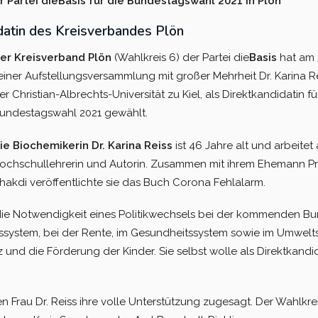
Partei dieBasis für die Bundestagswahl 2021 in Plön
idatin des Kreisverbandes Plön
er Kreisverband Plön
(Wahlkreis 6) der Partei die
Basis
hat am 
einer Aufstellungsversammlung mit großer Mehrheit Dr. Karina Re
er Christian-Albrechts-Universität zu Kiel, als Direktkandidatin fü
undestagswahl 2021 gewählt.
ie Biochemikerin Dr. Karina Reiss
ist 46 Jahre alt und arbeitet 
ochschullehrerin und Autorin. Zusammen mit ihrem Ehemann Prof
hakdi veröffentlichte sie das Buch Corona Fehlalarm.
die Notwendigkeit eines Politikwechsels bei der kommenden Bu
system, bei der Rente, im Gesundheitssystem sowie im Umwelts
z und die Förderung der Kinder. Sie selbst wolle als Direktkandi
n Frau Dr. Reiss ihre volle Unterstützung zugesagt. Der Wahlkre