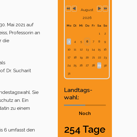
August
2026
30. Mai 2021 auf
Mo
Di
Mi
Do
Fr
Sa
So
iss, Professorin an
1
2
r die
3
4
5
6
7
8
9
10
11
12
13
14
15
16
17
18
19
20
21
22
23
als
24
25
26
27
28
29
30
. Dr. Sucharit
31
Landtags-
ndestagswahl. Sie
wahl:
chutz an. Ein
datin zu einem
Noch
254 Tage
is 6 umfasst den