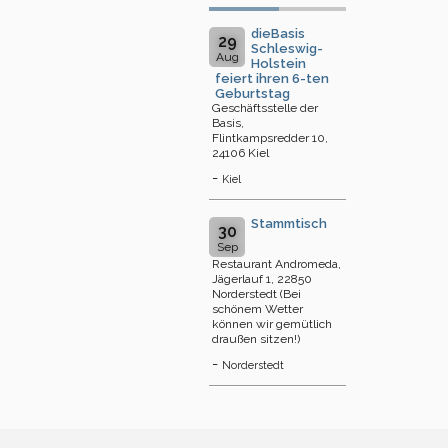
dieBasis
29
Schleswig-
Aug
Holstein
feiert ihren 6-ten
Geburtstag
Geschäftsstelle der
Basis,
Flintkampsredder 10,
24106 Kiel
-
Kiel
Stammtisch
30
Sep
Restaurant Andromeda,
Jägerlauf 1, 22850
Norderstedt (Bei
schönem Wetter
können wir gemütlich
draußen sitzen!)
-
Norderstedt