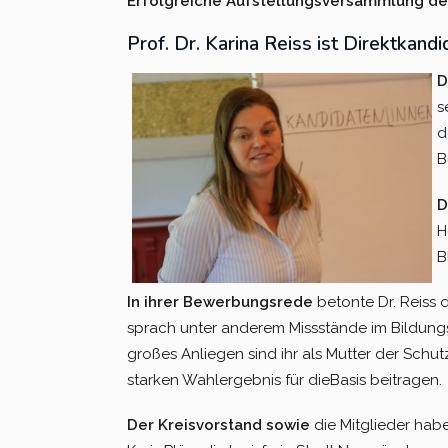
Erfolgreiche Aufstellungsversammlung der 
Prof. Dr. Karina Reiss ist Direktkand
D
s
d
B
D
H
B
In ihrer Bewerbungsrede
betonte Dr. Reiss 
sprach unter anderem Missstände im Bildungs
großes Anliegen sind ihr als Mutter der Schut
starken Wahlergebnis für dieBasis beitragen.
Der Kreisvorstand sowie
die Mitglieder habe