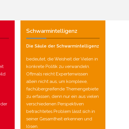
Schwarmintelligenz
Die Säule der Schwarmintelligenz
bedeutet, die Weisheit der Vielen in
it
konkrete Politik zu verwandeln.
ild
Oftmals reicht Expertenwissen
allein nicht aus, um komplexe,
fachübergreifende Themengebiete
zu erfassen, denn nur ein aus vielen
nder
verschiedenen Perspektiven
betrachtetes Problem lässt sich in
seiner Gesamtheit erkennen und
lösen.