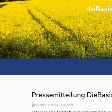
dieBasis
Kreisverband Ostholstein
Kreisverband Pinneberg
Kreisverband Plön
Kreisverband Schleswig-
Flensburg
.
Kreisverband Segeberg
Kreisverband Steinburg
Kreisverband Stormarn
Pressemitteilung DieBasi
Kreisverband Rendsburg-
Veröffentlicht: 03. Juni 2021
Eckernförde