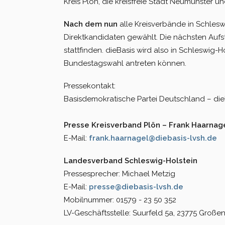
Kreis Plön, die kreisfreie Stadt Neumünster 
Nach dem nun
alle Kreisverbände in Schleswi
Direktkandidaten gewählt. Die nächsten Aufst
stattfinden. dieBasis wird also in Schleswig-H
Bundestagswahl antreten können.
Pressekontakt:
Basisdemokratische Partei Deutschland – die
Presse Kreisverband Plön – Frank Haarnag
E-Mail:
frank.haarnagel@diebasis-lvsh.de
Landesverband Schleswig-Holstein
Pressesprecher: Michael Metzig
E-Mail:
presse@diebasis-lvsh.de
Mobilnummer: 01579 - 23 50 352
LV-Geschäftsstelle: Suurfeld 5a, 23775 Groß