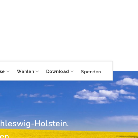
se
Wahlen
Download
Spenden
hleswig-Holstein.
en,