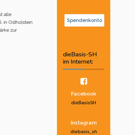
t alle
Spendenkonto
. in Ostholstein
tärke zur
dieBasis-SH
im Internet:
Facebook
dieBasisSH
Instagram
diebasis_sh