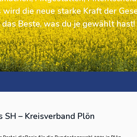
 wird die neue starke Kraft der Gese
das Beste, was du je gewählt hast!
s SH – Kreisverband Plön