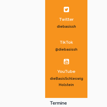
Twitter
diebasissh
TikTok
@diebasissh
YouTube
dieBasisSchleswig
Holstein
Termine