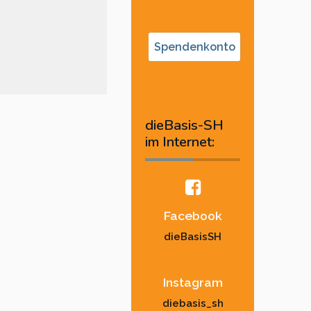
Spendenkonto
dieBasis-SH
im Internet:
Facebook
dieBasisSH
Instagram
diebasis_sh