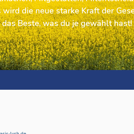
 wird die neue starke Kraft der Gese
das Beste, was du je gewählt hast!
sis-lvsh.de