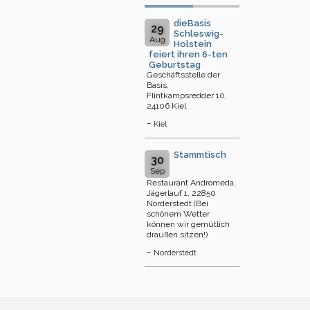
dieBasis
29
Schleswig-
Aug
Holstein
feiert ihren 6-ten
Geburtstag
Geschäftsstelle der
Basis,
Flintkampsredder 10,
24106 Kiel
-
Kiel
Stammtisch
30
Sep
Restaurant Andromeda,
Jägerlauf 1, 22850
Norderstedt (Bei
schönem Wetter
können wir gemütlich
draußen sitzen!)
-
Norderstedt