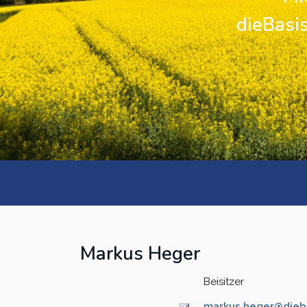
dieBasis
Kreisverband Ostholstein
Kreisverband Pinneberg
Kreisverband Plön
Kreisverband Schleswig-
Flensburg
.
Kreisverband Segeberg
Kreisverband Steinburg
Kreisverband Stormarn
Markus Heger
Kreisverband Rendsburg-
Beisitzer
Eckernförde
markus.heger@dieba