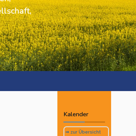
llschaft,
Vorheriges
Vorheriger
Nächstes
Nächstes
Jahr
Monat
Monat
Jahr
Kalender
⇒ zur Übersicht