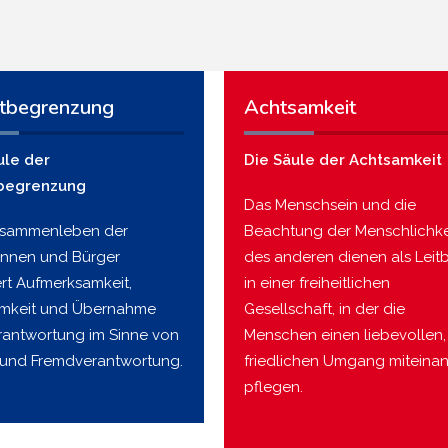
tbegrenzung
Achtsamkeit
ule der
Die Säule der Achtsamkeit
begrenzung
Das Menschsein und die
usammenleben der
Beachtung der Menschlichke
innen und Bürger
des anderen dienen als Leitb
ert Aufmerksamkeit,
in einer freiheitlichen
mkeit und Übernahme
Gesellschaft, in der die
rantwortung im Sinne von
Menschen einen liebevollen,
 und Fremdverantwortung.
friedlichen Umgang miteina
pflegen.