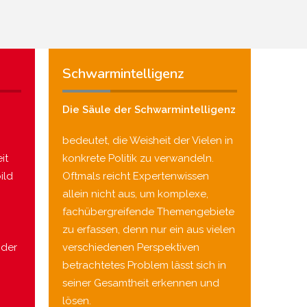
Schwarmintelligenz
Die Säule der Schwarmintelligenz
bedeutet, die Weisheit der Vielen in
it
konkrete Politik zu verwandeln.
ild
Oftmals reicht Expertenwissen
allein nicht aus, um komplexe,
fachübergreifende Themengebiete
zu erfassen, denn nur ein aus vielen
nder
verschiedenen Perspektiven
betrachtetes Problem lässt sich in
seiner Gesamtheit erkennen und
lösen.