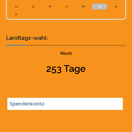
24
25
26
27
28
29
30
31
Landtags-wahl:
Noch
253 Tage
Spendenkonto