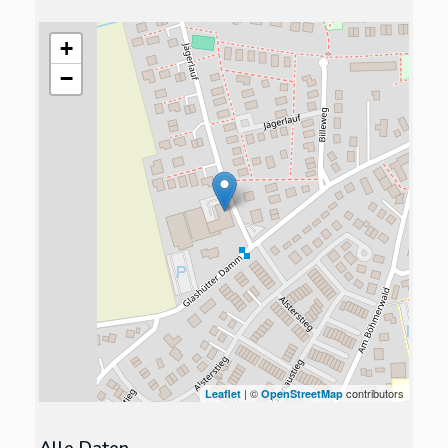
+
−
| ©
contributors
Leaflet
OpenStreetMap