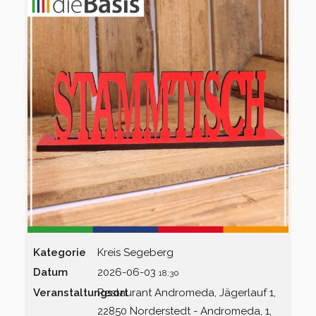
Kreisverband Ostholstein
Kreisverband Pinneberg
Kreisverband Plön
Kreisverband Schleswig-
Flensburg
Kreisverband Segeberg
Kreisverband Steinburg
Kreisverband Stormarn
Kategorie
Kreis Segeberg
Datum
2026-06-03
18:30
Kreisverband Rendsburg-
Veranstaltungsort
Restaurant Andromeda, Jägerlauf 1,
Eckernförde
22850 Norderstedt - Andromeda, 1,